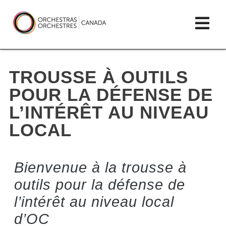
lose
Op
ain
enu
mai
Orchestras
me
Canada/Orchestres
TROUSSE À OUTILS
Canada
POUR LA DÉFENSE DE
L’INTÉRÊT AU NIVEAU
LOCAL
Bienvenue à la trousse à
outils pour la défense de
l’intérêt au niveau local
d’OC