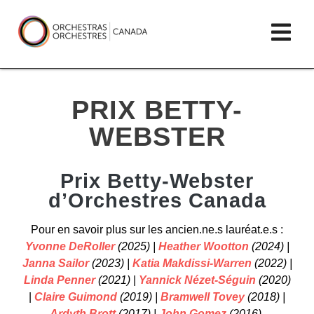
Skip
lose
Op
to
ain
enu
content
mai
Orchestras
me
Canada/Orchestres
PRIX BETTY-
Canada
WEBSTER
Prix Betty-Webster
d’
Orchestr
e
s Canada
Pour en savoir plus sur les ancien.ne.s lauréat.e.s :
Yvonne DeRoller
(2025) |
Heather Wootton
(2024) |
Janna Sailor
(2023) |
Katia Makdissi-Warren
(2022) |
Linda Penner
(2021)
|
Yannick Nézet-Séguin
(2020)
|
Claire Guimond
(2019) |
Bramwell Tovey
(2018) |
Ardyth Brott
(2017) |
John Gomez
(2016).