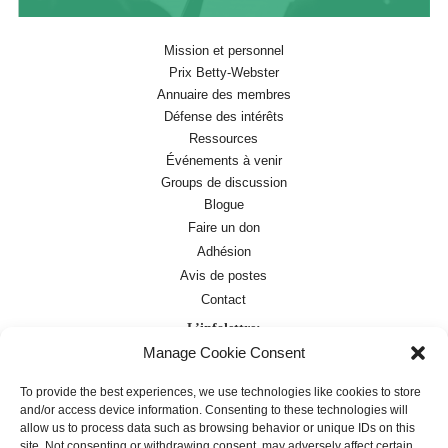
Mission et personnel
Prix Betty-Webster
Annuaire des membres
Défense des intérêts
Ressources
Événements à venir
Groups de discussion
Blogue
Faire un don
Adhésion
Avis de postes
Contact
L’infolettre:
Manage Cookie Consent
Avis de postes
Abonnement à l’infolettre
To provide the best experiences, we use technologies like cookies to store
and/or access device information. Consenting to these technologies will
allow us to process data such as browsing behavior or unique IDs on this
site. Not consenting or withdrawing consent, may adversely affect certain