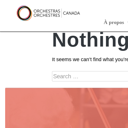
Skip
to
content
À propos
Orchestras Canada
Nothin
It seems we can’t find what you’r
Search
for: